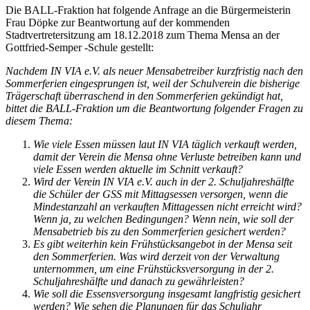
Die BALL-Fraktion hat folgende Anfrage an die Bürgermeisterin
Frau Döpke zur Beantwortung auf der kommenden
Stadtvertretersitzung am 18.12.2018 zum Thema Mensa an der
Gottfried-Semper -Schule gestellt:
Nachdem IN VIA e.V. als neuer Mensabetreiber kurzfristig nach den
Sommerferien eingesprungen ist, weil der Schulverein die bisherige
Trägerschaft überraschend in den Sommerferien gekündigt hat,
bittet die BALL-Fraktion um die Beantwortung folgender Fragen zu
diesem Thema:
Wie viele Essen müssen laut IN VIA täglich verkauft werden,
damit der Verein die Mensa ohne Verluste betreiben kann und
viele Essen werden aktuelle im Schnitt verkauft?
Wird der Verein IN VIA e.V. auch in der 2. Schuljahreshälfte
die Schüler der GSS mit Mittagsessen versorgen, wenn die
Mindestanzahl an verkauften Mittagessen nicht erreicht wird?
Wenn ja, zu welchen Bedingungen? Wenn nein, wie soll der
Mensabetrieb bis zu den Sommerferien gesichert werden?
Es gibt weiterhin kein Frühstücksangebot in der Mensa seit
den Sommerferien. Was wird derzeit von der Verwaltung
unternommen, um eine Frühstücksversorgung in der 2.
Schuljahreshälfte und danach zu gewährleisten?
Wie soll die Essensversorgung insgesamt langfristig gesichert
werden? Wie sehen die Planungen für das Schuljahr