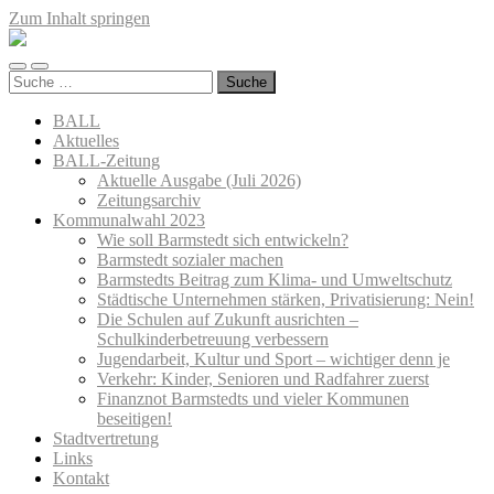
Zum Inhalt springen
Barmstedter
BALL
Mobile-
Suchfeld
Suche
Menü
ein-/ausblenden
nach:
ein-/ausblenden
BALL
Aktuelles
BALL-Zeitung
Aktuelle Ausgabe (Juli 2026)
Zeitungsarchiv
Kommunalwahl 2023
Wie soll Barmstedt sich entwickeln?
Barmstedt sozialer machen
Barmstedts Beitrag zum Klima- und Umweltschutz
Städtische Unternehmen stärken, Privatisierung: Nein!
Die Schulen auf Zukunft ausrichten –
Schulkinderbetreuung verbessern
Jugendarbeit, Kultur und Sport – wichtiger denn je
Verkehr: Kinder, Senioren und Radfahrer zuerst
Finanznot Barmstedts und vieler Kommunen
beseitigen!
Stadtvertretung
Links
Kontakt