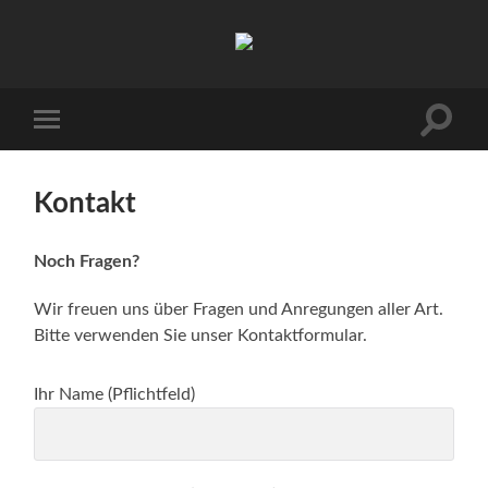
Barmstedter
BALL
Suchfe
Mobile-
ein-/a
Menü
ein-/ausblenden
Kontakt
Noch Fragen?
Wir freuen uns über Fragen und Anregungen aller Art.
Bitte verwenden Sie unser Kontaktformular.
Ihr Name (Pflichtfeld)