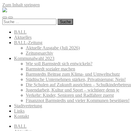
Zum Inhalt springen
Barmstedter
BALL
Mobile-
Suchfeld
Suche
Menü
ein-/ausblenden
nach:
ein-/ausblenden
BALL
Aktuelles
BALL-Zeitung
Aktuelle Ausgabe (Juli 2026)
Zeitungsarchiv
Kommunalwahl 2023
Wie soll Barmstedt sich entwickeln?
Barmstedt sozialer machen
Barmstedts Beitrag zum Klima- und Umweltschutz
Städtische Unternehmen stärken, Privatisierung: Nein!
Die Schulen auf Zukunft ausrichten – Schulkinderbetreu
Jugendarbeit, Kultur und Sport – wichtiger denn je
Verkehr: Kinder, Senioren und Radfahrer zuerst
Finanznot Barmstedts und vieler Kommunen beseitigen!
Stadtvertretung
Links
Kontakt
BALL