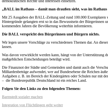
demokratischen Rechte und Interessen einsetzen.
„BALL im Rathaus – damit man draußen sieht, was im Rathaus 
Mit 25 Ausgaben der BALL-Zeitung und rund 100.000 Exemplaren wurd
Hintergründe gelangten erst so in das Bewusstsein der Bürgerinnen u
kommenden Jahren die Bevölkerung weiterhin informieren.
Die BALL verspricht den Bürgerinnen und Bürgern nichts.
Wir legen unsere Vorschläge zu verschiedenen Themen dar. An diesen 
lassen.
Was davon verwirklicht werden kann, hängt von der Unterstützung d
maßgeblichen Entscheidungen beteiligt wird.
Die Finanznot der Städte und Gemeinden und damit auch die Versch
Milliardenbeträge aufwendet, wer auf Bundesebene die Reichen äußerst
Aufgaben z. B. im Bereich der Kindergärten oder Schulen nur mit d
– ­ die Bundesrepublik Deutschland ist ein reiches Land.
Folgen Sie den Links zu den folgenden Themen:
Barmstedt sozialer machen
Integration von Flüchtlingen geht weiter